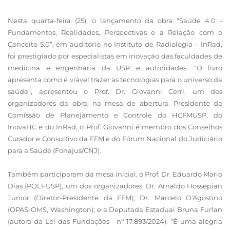
Nesta quarta-feira (25), o lançamento da obra "Saúde 4.0 -
Fundamentos, Realidades, Perspectivas e a Relação com o
Conceito 5.0”, em auditório no Instituto de Radiologia – InRad,
foi prestigiado por especialistas em inovação das faculdades de
medicina e engenharia da USP e autoridades. "O livro
apresenta como é viável trazer as tecnologias para o universo da
saúde”, apresentou o Prof. Dr. Giovanni Cerri, um dos
organizadores da obra, na mesa de abertura. Presidente da
Comissão de Planejamento e Controle do HCFMUSP, do
InovaHC e do InRad, o Prof. Giovanni é membro dos Conselhos
Curador e Consultivo da FFM e do Fórum Nacional do Judiciário
para a Saúde (Fonajus/CNJ).
Também participaram da mesa inicial, o Prof. Dr. Eduardo Mario
Dias (POLI-USP), um dos organizadores; Dr. Arnaldo Hossepian
Junior (Diretor-Presidente da FFM); Dr. Marcelo D'Agostino
(OPAS-OMS, Washington); e a Deputada Estadual Bruna Furlan
(autora da Lei das Fundações - nº 17.893/2024). "É uma alegria