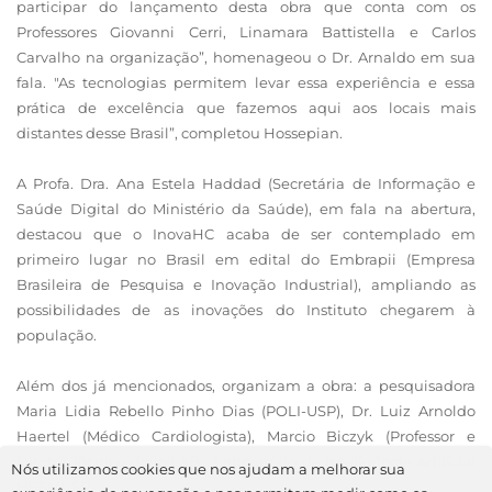
participar do lançamento desta obra que conta com os
Professores Giovanni Cerri, Linamara Battistella e Carlos
Carvalho na organização”, homenageou o Dr. Arnaldo em sua
fala. "As tecnologias permitem levar essa experiência e essa
prática de excelência que fazemos aqui aos locais mais
distantes desse Brasil”, completou Hossepian.
A Profa. Dra. Ana Estela Haddad (Secretária de Informação e
Saúde Digital do Ministério da Saúde), em fala na abertura,
destacou que o InovaHC acaba de ser contemplado em
primeiro lugar no Brasil em edital do Embrapii (Empresa
Brasileira de Pesquisa e Inovação Industrial), ampliando as
possibilidades de as inovações do Instituto chegarem à
população.
Além dos já mencionados, organizam a obra: a pesquisadora
Maria Lidia Rebello Pinho Dias (POLI-USP), Dr. Luiz Arnoldo
Haertel (Médico Cardiologista), Marcio Biczyk (Professor e
Diretor Técnico do INLAB - Laboratório de Inteligência Artificial
Nós utilizamos cookies que nos ajudam a melhorar sua
HCFMUSP).