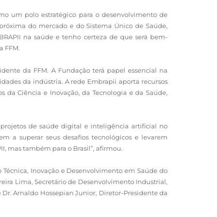
como um polo estratégico para o desenvolvimento de
ito próxima do mercado e do Sistema Único de Saúde,
MBRAPII na saúde e tenho certeza de que será bem-
da FFM.
idente da FFM. A Fundação terá papel essencial na
dades da indústria. A rede Embrapii aporta recursos
s da Ciência e Inovação, da Tecnologia e da Saúde,
ojetos de saúde digital e inteligência artificial no
em a superar seus desafios tecnológicos e levarem
II, mas também para o Brasil”, afirmou.
ão Técnica, Inovação e Desenvolvimento em Saúde do
oreira Lima, Secretário de Desenvolvimento Industrial,
e Dr. Arnaldo Hossepian Junior, Diretor-Presidente da