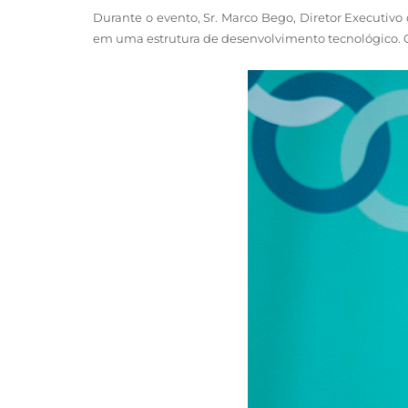
Durante o evento, Sr. Marco Bego, Diretor Executivo 
em uma estrutura de desenvolvimento tecnológico. O