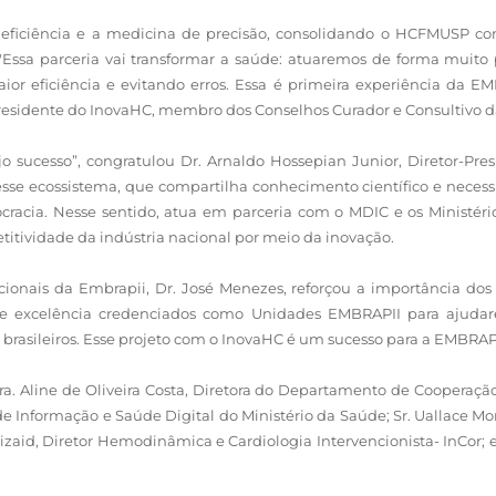
 a eficiência e a medicina de precisão, consolidando o HCFMUSP 
l. "Essa parceria vai transformar a saúde: atuaremos de forma mu
or eficiência e evitando erros. Essa é primeira experiência da E
, Presidente do InovaHC, membro dos Conselhos Curador e Consultivo 
ucesso”, congratulou Dr. Arnaldo Hossepian Junior, Diretor-Pres
se ecossistema, que compartilha conhecimento científico e necessi
acia. Nesse sentido, atua em parceria com o MDIC e os Ministério
titividade da indústria nacional por meio da inovação.
cionais da Embrapii, Dr. José Menezes, reforçou a importância dos pr
s de excelência credenciados como Unidades EMBRAPII para ajudar
s brasileiros. Esse projeto com o InovaHC é um sucesso para a EMBRAP
a. Aline de Oliveira Costa, Diretora do Departamento de Cooperaç
 de Informação e Saúde Digital do Ministério da Saúde; Sr. Uallace M
bizaid, Diretor Hemodinâmica e Cardiologia Intervencionista- InCor; 