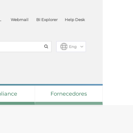
L
Webmail
BI Explorer
Help Desk
liance
Fornecedores