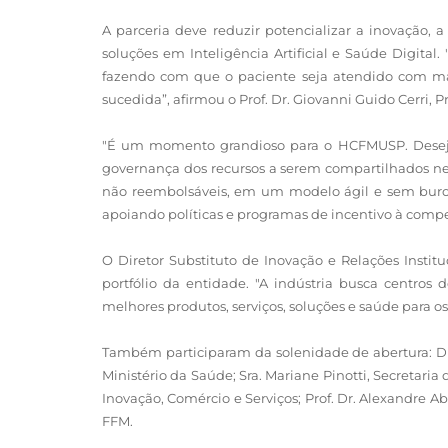
A parceria deve reduzir potencializar a inovação,
soluções em Inteligência Artificial e Saúde Digita
fazendo com que o paciente seja atendido com mai
sucedida”, afirmou o Prof. Dr. Giovanni Guido Cerri
"É um momento grandioso para o HCFMUSP. Desejo s
governança dos recursos a serem compartilhados nes
não reembolsáveis, em um modelo ágil e sem burocr
apoiando políticas e programas de incentivo à compe
O Diretor Substituto de Inovação e Relações Institu
portfólio da entidade. "A indústria busca centro
melhores produtos, serviços, soluções e saúde para o
Também participaram da solenidade de abertura: Dr
Ministério da Saúde; Sra. Mariane Pinotti, Secretaria
Inovação, Comércio e Serviços; Prof. Dr. Alexandre A
FFM.