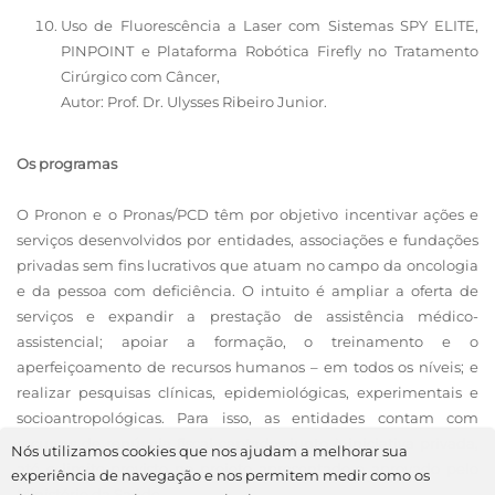
Uso de Fluorescência a Laser com Sistemas SPY ELITE,
PINPOINT e Plataforma Robótica Firefly no Tratamento
Cirúrgico com Câncer,
Autor: Prof. Dr. Ulysses Ribeiro Junior.
Os programas
O Pronon e o Pronas/PCD têm por objetivo incentivar ações e
serviços desenvolvidos por entidades, associações e fundações
privadas sem fins lucrativos que atuam no campo da oncologia
e da pessoa com deficiência. O intuito é ampliar a oferta de
serviços e expandir a prestação de assistência médico-
assistencial; apoiar a formação, o treinamento e o
aperfeiçoamento de recursos humanos – em todos os níveis; e
realizar pesquisas clínicas, epidemiológicas, experimentais e
socioantropológicas. Para isso, as entidades contam com
recursos de renúncia fiscal captados junto à iniciativa privada,
Nós utilizamos cookies que nos ajudam a melhorar sua
até o limite previsto no projeto apresentado e aprovado pelo
experiência de navegação e nos permitem medir como os
Ministério da Saúde.