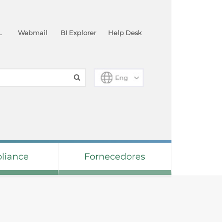
L
Webmail
BI Explorer
Help Desk
liance
Fornecedores