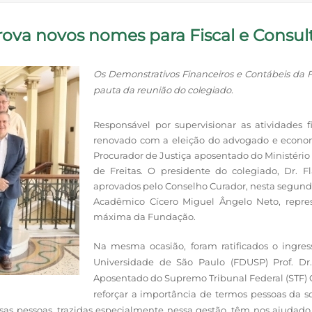
ova novos nomes para Fiscal e Consul
Os Demonstrativos Financeiros e Contábeis da
pauta da reunião do colegiado.
Responsável por supervisionar as atividades 
renovado com a eleição do advogado e economi
Procurador de Justiça aposentado do Ministério
de Freitas. O presidente do colegiado, Dr. F
aprovados pelo Conselho Curador, nesta segunda
Acadêmico Cícero Miguel Ângelo Neto, repre
máxima da Fundação.
Na mesma ocasião, foram ratificados o ingres
Universidade de São Paulo (FDUSP) Prof. Dr.
Aposentado do Supremo Tribunal Federal (STF) Ca
reforçar a importância de termos pessoas da 
sas pessoas, trazidas especialmente nessa gestão, têm nos ajudad