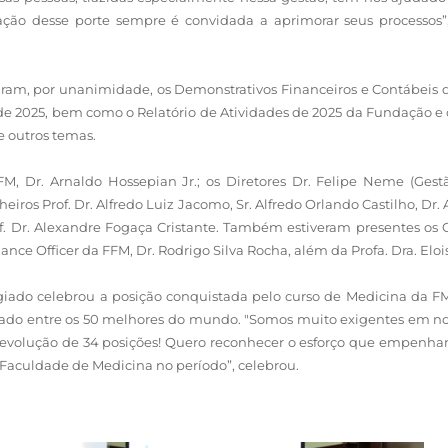
 desse porte sempre é convidada a aprimorar seus processos”, de
ram, por unanimidade, os Demonstrativos Financeiros e Contábeis d
io de 2025, bem como o Relatório de Atividades de 2025 da Fundação 
 outros temas.
M, Dr. Arnaldo Hossepian Jr.; os Diretores Dr. Felipe Neme (Gestão
iros Prof. Dr. Alfredo Luiz Jacomo, Sr. Alfredo Orlando Castilho, Dr
of. Dr. Alexandre Fogaça Cristante. Também estiveram presentes os G
ance Officer da FFM, Dr. Rodrigo Silva Rocha, além da Profa. Dra. Eloi
giado celebrou a posição conquistada pelo curso de Medicina da 
ificado entre os 50 melhores do mundo. "Somos muito exigentes em n
evolução de 34 posições! Quero reconhecer o esforço que empenha
Faculdade de Medicina no período”, celebrou.