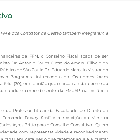
tivo
 FFM e dos Contratos de Gestão também integraram a
financeiras da FFM, o Conselho Fiscal acaba de ser
sta Dr. Antonio Carlos Cintra do Amaral Filho e do
 Público de São Paulo Dr. Eduardo Marcelo Mistrorigo
lavio Borgheresi, foi reconduzido. Os nomes foram
-feira (30), em reunião que marcou ainda a posse do
sentando o corpo discente da FMUSP na instância
so do Professor Titular da Faculdade de Direito da
 Fernando Facury Scaff e a reeleição do Ministro
rlos Ayres Britto para o Conselho Consultivo. "Quero
sociedade com representatividade e reconhecimento
o a olhar em detalhes o que fazemos aqui e a buscar