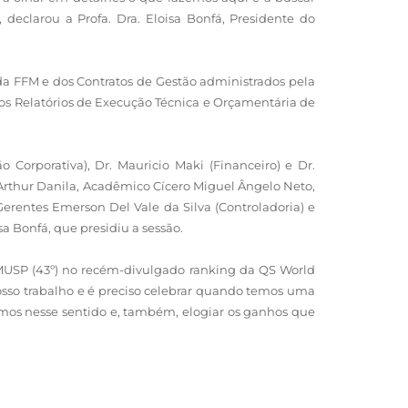
clarou a Profa. Dra. Eloisa Bonfá, Presidente do
a FFM e dos Contratos de Gestão administrados pela
e os Relatórios de Execução Técnica e Orçamentária de
 Corporativa), Dr. Mauricio Maki (Financeiro) e Dr.
. Arthur Danila, Acadêmico Cícero Miguel Ângelo Neto,
erentes Emerson Del Vale da Silva (Controladoria) e
sa Bonfá, que presidiu a sessão.
FMUSP (43º) no recém-divulgado ranking da QS World
osso trabalho e é preciso celebrar quando temos uma
mos nesse sentido e, também, elogiar os ganhos que