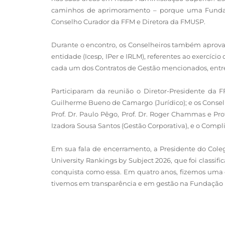
caminhos de aprimoramento – porque uma Fundação
Conselho Curador da FFM e Diretora da FMUSP.
Durante o encontro, os Conselheiros também aprova
entidade (Icesp, IPer e IRLM), referentes ao exercíc
cada um dos Contratos de Gestão mencionados, entre
Participaram da reunião o Diretor-Presidente da FF
Guilherme Bueno de Camargo (Jurídico); e os Conselhe
Prof. Dr. Paulo Pêgo, Prof. Dr. Roger Chammas e Pr
Izadora Sousa Santos (Gestão Corporativa), e o Compli
Em sua fala de encerramento, a Presidente do Cole
University Rankings by Subject 2026, que foi class
conquista como essa. Em quatro anos, fizemos uma 
tivemos em transparência e em gestão na Fundação 